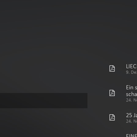
LIE
9. De
Ein 
scha
24. N
25 J
24. N
EIN