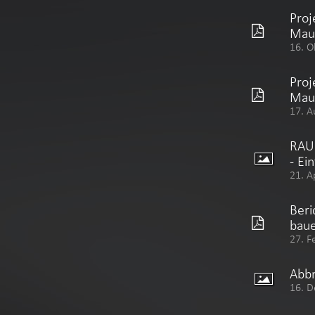
Proj
Mau
16. O
Proj
Mau
17. A
RAU
- Ei
21. A
Beri
bau
27. F
Abbr
16. D