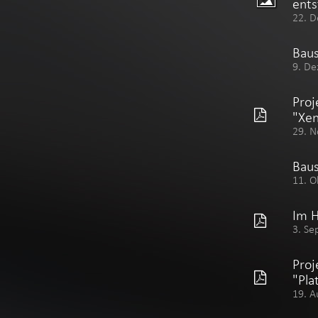
ents
22. D
Baus
9. De
Proj
"Xen
29. N
Baus
11. O
Im 
3. Se
Proj
"Pla
19. A