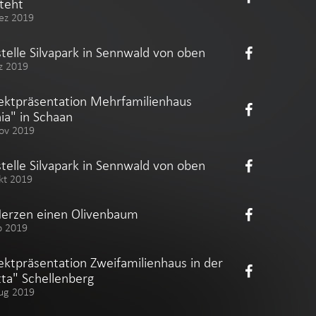
teht
ez 2019
telle Silvapark in Sennwald von oben
z 2019
ektpräsentation Mehrfamilienhaus
ia" in Schaan
ov 2019
telle Silvapark in Sennwald von oben
kt 2019
Herzen einen Olivenbaum
p 2019
ektpräsentation Zweifamilienhaus in der
tta" Schellenberg
ug 2019