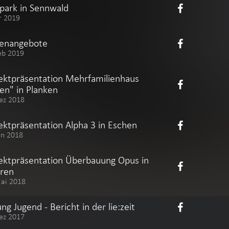
apark in Sennwald
r 2019
lenangebote
eb 2019
ektpräsentation Mehrfamilienhaus
en" in Planken
ez 2018
ektpräsentation Alpha 3 in Eschen
un 2018
ektpräsentation Überbauung Opus in
ren
Mai 2018
ung Jugend - Bericht in der lie:zeit
ez 2017