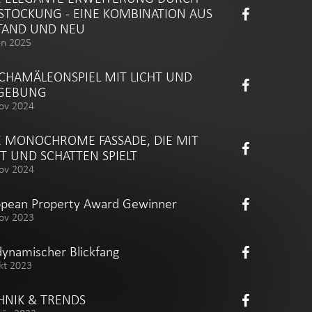
STOCKUNG - EINE KOMBINATION AUS
TAND UND NEU
un 2025
 CHAMÄLEONSPIEL MIT LICHT UND
GEBUNG
ov 2024
E MONOCHROME FASSADE, DIE MIT
HT UND SCHATTEN SPIELT
ov 2024
opean Property Award Gewinner
ov 2023
dynamischer Blickfang
kt 2023
HNIK & TRENDS