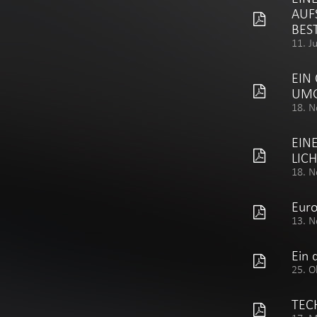
AUF
BES
11. J
EIN
UM
18. N
EIN
LIC
18. N
Eur
13. N
Ein 
25. O
TEC