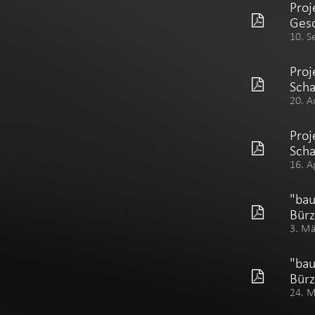
Proj
Gesc
10. S
Proj
Sch
20. A
Proj
Sch
16. A
"bau
Bürz
3. M
"ba
Bürz
24. 