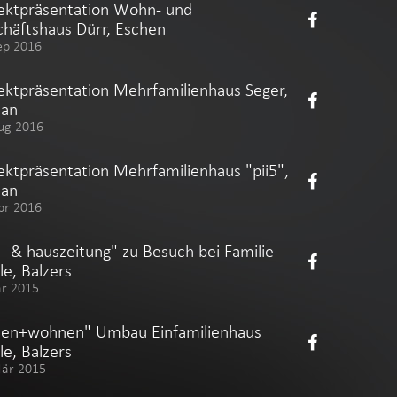
ektpräsentation Wohn- und
häftshaus Dürr, Eschen
ep 2016
ektpräsentation Mehrfamilienhaus Seger,
aan
ug 2016
ektpräsentation Mehrfamilienhaus "pii5",
aan
pr 2016
- & hauszeitung" zu Besuch bei Familie
le, Balzers
är 2015
uen+wohnen" Umbau Einfamilienhaus
le, Balzers
Mär 2015