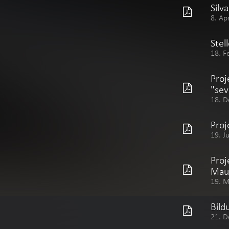
Silv
8. Ap
Stel
18. F
Proj
"sev
18. D
Proj
19. J
Proj
Mau
19. 
Bild
21. D