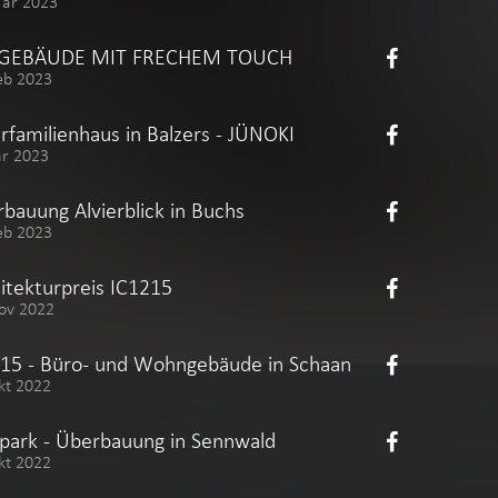
Mär 2023
 GEBÄUDE MIT FRECHEM TOUCH
eb 2023
familienhaus in Balzers - JÜNOKI
är 2023
bauung Alvierblick in Buchs
eb 2023
itekturpreis IC1215
ov 2022
15 - Büro- und Wohngebäude in Schaan
kt 2022
apark - Überbauung in Sennwald
kt 2022