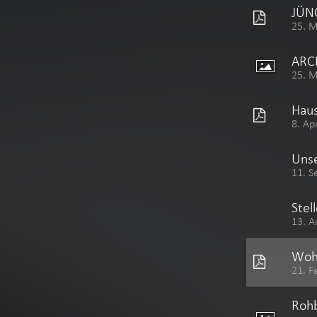
JÜNO
25. 
ARC
25. 
Haus
8. Ap
Unse
11. S
Stel
13. A
Wohn
21. F
Rohb