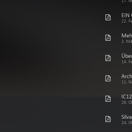
17. 
EIN
22. F
Mehr
2. M
Über
14. F
Arch
11. N
IC12
28. O
Silv
24. O